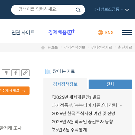
#지방보조금통합관리망
연관 사이트
ENG
HOME
경제정책정보
경제정책자료
최신자료
많이 본 자료
경제정책정보
전체
련주제시계열
『2026년 세제개편안』 발표
과기정통부, ‘누누티비 시즌2’에 강력 대응 의지 밝혀
2026년 한국 주식시장 여건 및 전망
2026년 6월 외국인 증권투자 동향
외환거래 조사
‘26년 6월 주택통계