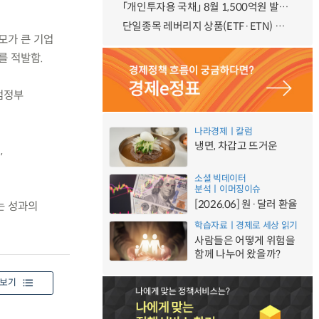
「개인투자용 국채」 8월 1,500억원 발행 예정
단일종목 레버리지 상품(ETF·ETN) 기본예탁금 강화 조기시행 방안 안내
모가 큰 기업
를 적발함.
범정부
나라경제ㅣ칼럼
냉면, 차갑고 뜨거운
,
소셜 빅데이터
분석ㅣ이머징이슈
[2026.06] 원·달러 환율
는 성과의
학습자료ㅣ경제로 세상 읽기
사람들은 어떻게 위험을
함께 나누어 왔을까?
보기