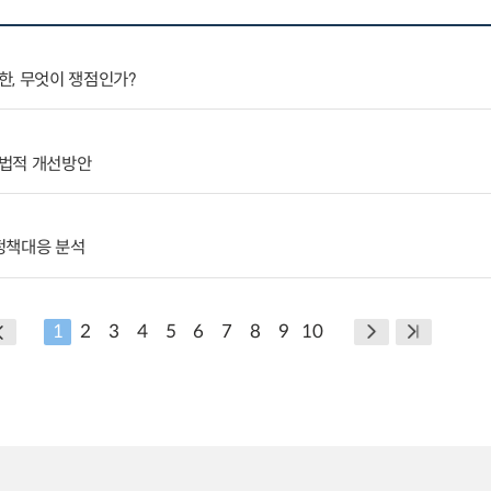
한, 무엇이 쟁점인가?
입법적 개선방안
정책대응 분석
1
2
3
4
5
6
7
8
9
10