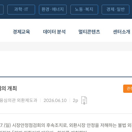
과학·IT
환경·에너지
노동·복지
경제·일반
경제교육
데이터 분석
멀티콘텐츠
센터소개
회의 개최
관
융심의관 외환제도과
2026.06.10
2p
) 6.7.(일) 시장안정점검회의 후속조치로, 외환시장 안정을 저해하는 불법 