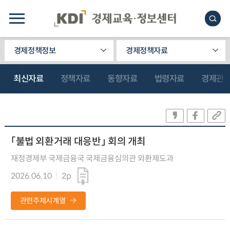
경제정책정보
경제정책자료
최신자료
정책자료
동향자료
법령자료
경제관
「불법 외환거래 대응반」 회의 개최
재정경제부 국제금융국 국제금융심의관 외환제도과
2026.06.10
2p
관련주제시계열