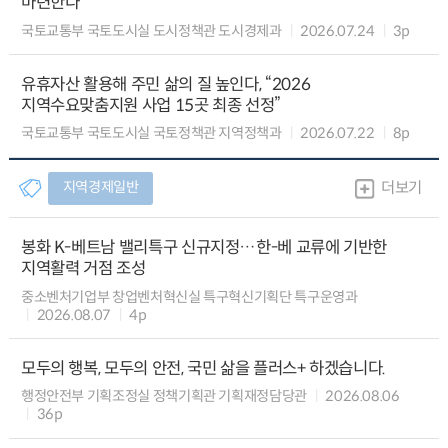
마련한다
국토교통부 국토도시실 도시정책관 도시경제과
2026.07.24
3p
유휴자산 활용해 주민 삶의 질 높인다, “2026
지역수요맞춤지원 사업 15곳 최종 선정”
국토교통부 국토도시실 국토정책관 지역정책과
2026.07.22
8p
지역경제일반
더보기
봉화 K-베트남 밸리특구 신규지정…한-베 교류에 기반한
지역활력 거점 조성
중소벤처기업부 창업벤처혁신실 특구혁신기획단 특구운영과
2026.08.07
4p
모두의 행복, 모두의 안전, 국민 삶을 플러스+ 하겠습니다.
행정안전부 기획조정실 정책기획관 기획재정담당관
2026.08.06
36p