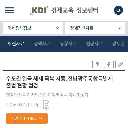
경제정책정보
경제정책자료
최신자료
정책자료
동향자료
법령자료
경제관
수도권 일극 체제 극복 시동, 전남광주통합특별시
출범 현황 점검
행정안전부 자치혁신실 지방행정국 자치행정과
2026.06.10
2p
관련주제시계열