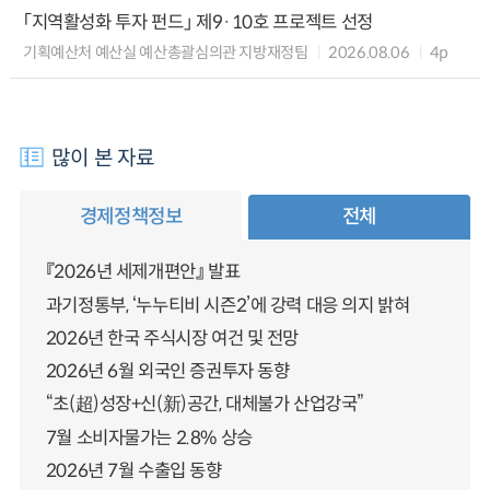
「지역활성화 투자 펀드」 제9·10호 프로젝트 선정
기획예산처 예산실 예산총괄심의관 지방재정팀
2026.08.06
4p
많이 본 자료
경제정책정보
전체
『2026년 세제개편안』 발표
과기정통부, ‘누누티비 시즌2’에 강력 대응 의지 밝혀
2026년 한국 주식시장 여건 및 전망
2026년 6월 외국인 증권투자 동향
“초(超)성장+신(新)공간, 대체불가 산업강국”
7월 소비자물가는 2.8% 상승
2026년 7월 수출입 동향