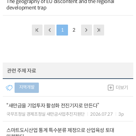
The geography of EU discontent and the regional
development trap
1
2
관련 주제 자료
지역개발
더보기
“새만금을 기업투자 활성화 전진기지로 만든다”
국무조정실 경제조정실 새만금사업추진지원단
2026.07.27
3p
스마트도시산업 통계 특수분류 제정으로 산업육성 토대