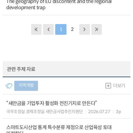
The geography of EU discontent and the regional
development trap
1
2
관련 주제 자료
지역개발
더보기
“새만금을 기업투자 활성화 전진기지로 만든다”
국무조정실 경제조정실 새만금사업추진지원단
2026.07.27
3p
스마트도시산업 통계 특수분류 제정으로 산업육성 토대