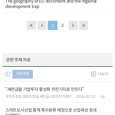
The geography of EU discontent and the regional
development trap
1
2
관련 주제 자료
지역개발
더보기
“새만금을 기업투자 활성화 전진기지로 만든다”
국무조정실 경제조정실 새만금사업추진지원단
2026.07.27
3p
스마트도시산업 통계 특수분류 제정으로 산업육성 토대