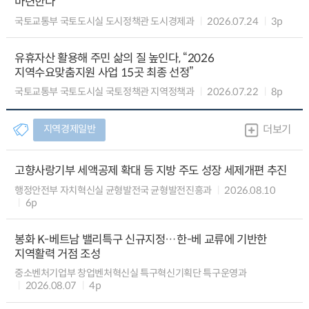
마련한다
국토교통부 국토도시실 도시정책관 도시경제과
2026.07.24
3p
유휴자산 활용해 주민 삶의 질 높인다, “2026
지역수요맞춤지원 사업 15곳 최종 선정”
국토교통부 국토도시실 국토정책관 지역정책과
2026.07.22
8p
지역경제일반
더보기
고향사랑기부 세액공제 확대 등 지방 주도 성장 세제개편 추진
행정안전부 자치혁신실 균형발전국 균형발전진흥과
2026.08.10
6p
봉화 K-베트남 밸리특구 신규지정…한-베 교류에 기반한
지역활력 거점 조성
중소벤처기업부 창업벤처혁신실 특구혁신기획단 특구운영과
2026.08.07
4p