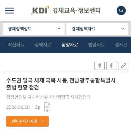
경제정책정보
경제정책자료
최신자료
정책자료
동향자료
법령자료
경제관
수도권 일극 체제 극복 시동, 전남광주통합특별시
출범 현황 점검
행정안전부 자치혁신실 지방행정국 자치행정과
2026.06.10
2p
관련주제시계열