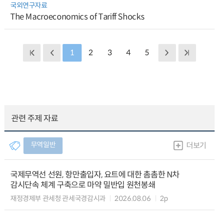
국외연구자료
The Macroeconomics of Tariff Shocks
1
2
3
4
5
관련 주제 자료
무역일반
더보기
국제무역선 선원, 항만출입자, 요트에 대한 촘촘한 N차
감시단속 체계 구축으로 마약 밀반입 원천봉쇄
재정경제부 관세청 관세국경감시과
2026.08.06
2p