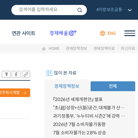
#지방보조금통합관리망
연관 사이트
ENG
HOME
경제정책정보
경제정책자료
최신자료
많이 본 자료
경제정책정보
전체
련주제시계열
『2026년 세제개편안』 발표
“초(超)성장+신(新)공간, 대체불가 산업강국”
과기정통부, ‘누누티비 시즌2’에 강력 대응 의지 밝혀
2026년 7월 소비자물가동향
7월 소비자물가는 2.8% 상승