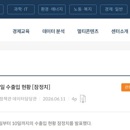
과학·IT
환경·에너지
노동·복지
경제·일반
경제교육
데이터 분석
멀티콘텐츠
센터소개
10일 수출입 현황 [잠정치]
관
정책관 데이터담당관
2026.06.11
4p
6월 1일부터 10일까지의 수출입 현황 잠정치를 발표했다.