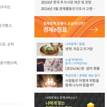
2026년 한국 주식시장 여건 및 전망
무역수지는
2026년 5월 경제활동인구조사 고령층 부가조사 결과
 증가했고,
등으로, 상위
나라경제ㅣ칼럼
냉면, 차갑고 뜨거운
소셜 빅데이터
이 증가했으며,
분석ㅣ이머징이슈
[2026.06] 원·달러 환율
학습자료ㅣ경제로 세상 읽기
사람들은 어떻게 위험을
함께 나누어 왔을까?