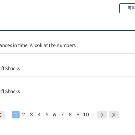
목록
ances in time: A look at the numbers
ff Shocks
ff Shocks
1
2
3
4
5
6
7
8
9
10