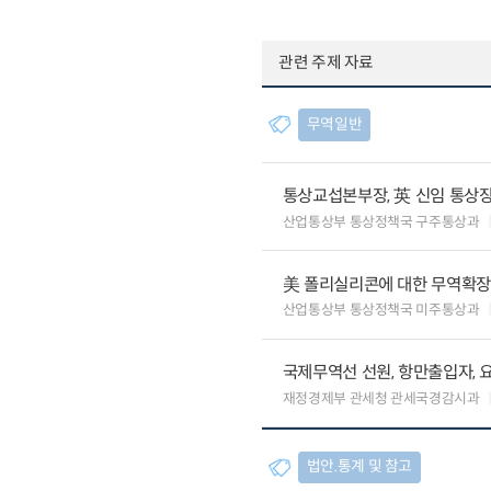
관련 주제 자료
무역일반
통상교섭본부장, 英 신임 통상장
산업통상부 통상정책국 구주통상과
美 폴리실리콘에 대한 무역확장법
산업통상부 통상정책국 미주통상과
국제무역선 선원, 항만출입자, 
재정경제부 관세청 관세국경감시과
법안.통계 및 참고