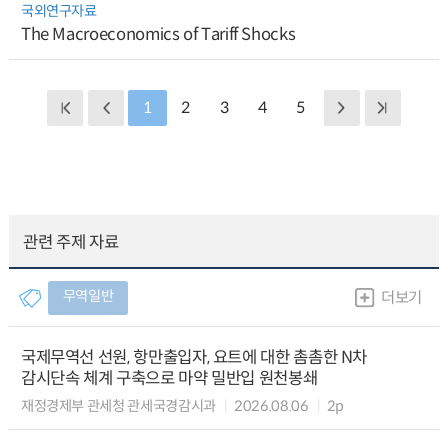
국외연구자료
The Macroeconomics of Tariff Shocks
1
2
3
4
5
관련 주제 자료
무역일반
더보기
국제무역선 선원, 항만출입자, 요트에 대한 촘촘한 N차
감시단속 체계 구축으로 마약 밀반입 원천봉쇄
재정경제부 관세청 관세국경감시과
2026.08.06
2p