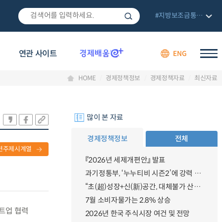
#지방보조금통합관리망
연관 사이트
ENG
HOME
경제정책정보
경제정책자료
최신자료
많이 본 자료
경제정책정보
전체
련주제시계열
『2026년 세제개편안』 발표
과기정통부, ‘누누티비 시즌2’에 강력 대응 의지 밝혀
“초(超)성장+신(新)공간, 대체불가 산업강국”
7월 소비자물가는 2.8% 상승
타트업 협력
2026년 한국 주식시장 여건 및 전망