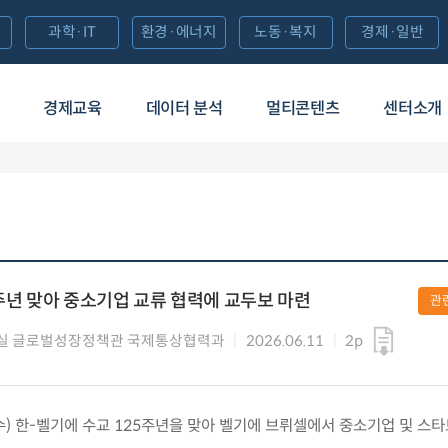
과학·IT
환경·에너지
노동·복지
경제·일반
경제교육
데이터 분석
멀티콘텐츠
센터소개
5주년 맞아 중소기업 교류 협력에 교두보 마련
관
실 글로벌성장정책관 국제통상협력과
2026.06.11
2p
.(수) 한-벨기에 수교 125주년을 맞아 벨기에 브뤼셀에서 중소기업 및 스