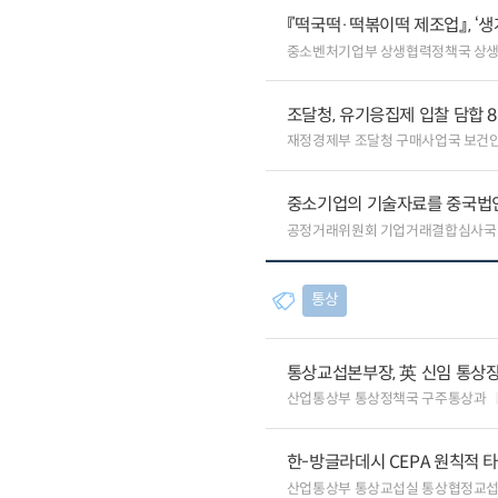
『떡국떡·떡볶이떡 제조업』, ‘
중소벤처기업부 상생협력정책국 상
조달청, 유기응집제 입찰 담합 
재정경제부 조달청 구매사업국 보건
중소기업의 기술자료를 중국법
공정거래위원회 기업거래결합심사국
통상
통상교섭본부장, 英 신임 통상장
산업통상부 통상정책국 구주통상과
한-방글라데시 CEPA 원칙적 
산업통상부 통상교섭실 통상협정교