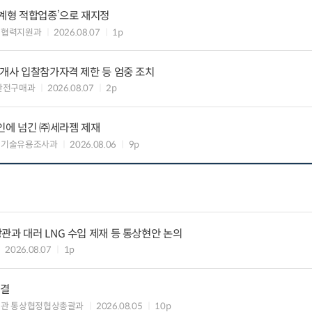
생계형 적합업종’으로 재지정
생협력지원과
2026.08.07
1p
8개사 입찰참가자격 제한 등 엄중 조치
안전구매과
2026.08.07
2p
인에 넘긴 ㈜세라젬 제재
 기술유용조사과
2026.08.06
9p
관과 대러 LNG 수입 제재 등 통상현안 논의
2026.08.07
1p
타결
섭관 통상협정협상총괄과
2026.08.05
10p