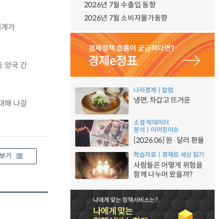
2026년 7월 수출입 동향
2026년 7월 소비자물가동향
태계가
 양국 간
나라경제ㅣ칼럼
냉면, 차갑고 뜨거운
대해 나갈
소셜 빅데이터
분석ㅣ이머징이슈
[2026.06] 원·달러 환율
학습자료ㅣ경제로 세상 읽기
보기
사람들은 어떻게 위험을
함께 나누어 왔을까?