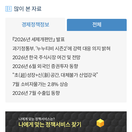
많이 본 자료
경제정책정보
전체
『2026년 세제개편안』 발표
과기정통부, ‘누누티비 시즌2’에 강력 대응 의지 밝혀
2026년 한국 주식시장 여건 및 전망
2026년 6월 외국인 증권투자 동향
“초(超)성장+신(新)공간, 대체불가 산업강국”
7월 소비자물가는 2.8% 상승
2026년 7월 수출입 동향