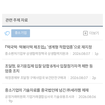
관련 주제 자료
중소기업
더보기
『떡국떡·떡볶이떡 제조업』, ‘생계형 적합업종’으로 재지정
중소벤처기업부 상생협력정책국 상생협력지원과
2026.08.07
1p
조달청, 유기응집제 입찰 담합 8개사 입찰참가자격 제한 등
엄중 조치
재정경제부 조달청 구매사업국 보건안전구매과
2026.08.07
2p
중소기업의 기술자료를 중국법인에 넘긴 ㈜세라젬 제재
공정거래위원회 기업거래결합심사국 기술유용조사과
2026.08.06
9p