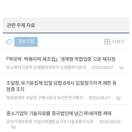
관련 주제 자료
중소기업
더보기
『떡국떡·떡볶이떡 제조업』, ‘생계형 적합업종’으로 재지정
중소벤처기업부 상생협력정책국 상생협력지원과
2026.08.07
1p
조달청, 유기응집제 입찰 담합 8개사 입찰참가자격 제한 등
엄중 조치
재정경제부 조달청 구매사업국 보건안전구매과
2026.08.07
2p
중소기업의 기술자료를 중국법인에 넘긴 ㈜세라젬 제재
공정거래위원회 기업거래결합심사국 기술유용조사과
2026.08.06
9p