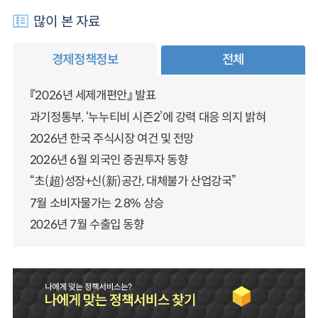
많이 본 자료
경제정책정보
전체
『2026년 세제개편안』 발표
과기정통부, ‘누누티비 시즌2’에 강력 대응 의지 밝혀
2026년 한국 주식시장 여건 및 전망
2026년 6월 외국인 증권투자 동향
“초(超)성장+신(新)공간, 대체불가 산업강국”
7월 소비자물가는 2.8% 상승
2026년 7월 수출입 동향