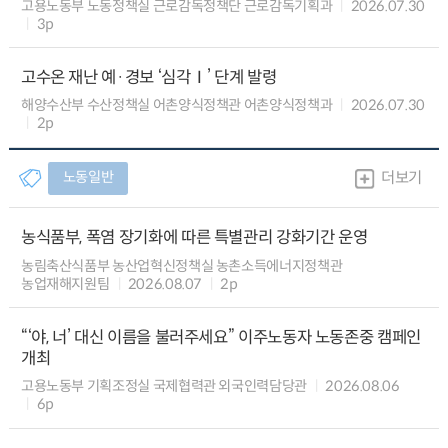
고용노동부 노동정책실 근로감독정책단 근로감독기획과
2026.07.30
3p
고수온 재난 예·경보 ‘심각Ⅰ’ 단계 발령
해양수산부 수산정책실 어촌양식정책관 어촌양식정책과
2026.07.30
2p
노동일반
더보기
농식품부, 폭염 장기화에 따른 특별관리 강화기간 운영
농림축산식품부 농산업혁신정책실 농촌소득에너지정책관
농업재해지원팀
2026.08.07
2p
“‘야, 너’ 대신 이름을 불러주세요” 이주노동자 노동존중 캠페인
개최
고용노동부 기획조정실 국제협력관 외국인력담당관
2026.08.06
6p