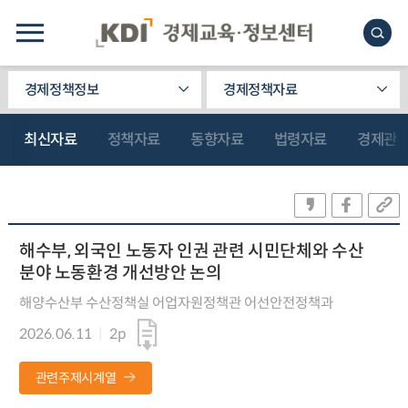
경제정책정보
경제정책자료
최신자료
정책자료
동향자료
법령자료
경제관
해수부, 외국인 노동자 인권 관련 시민단체와 수산
분야 노동환경 개선방안 논의
해양수산부 수산정책실 어업자원정책관 어선안전정책과
2026.06.11
2p
관련주제시계열