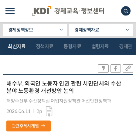
경제정책정보
경제정책자료
최신자료
정책자료
동향자료
법령자료
경제관
해수부, 외국인 노동자 인권 관련 시민단체와 수산
분야 노동환경 개선방안 논의
해양수산부 수산정책실 어업자원정책관 어선안전정책과
2026.06.11
2p
관련주제시계열