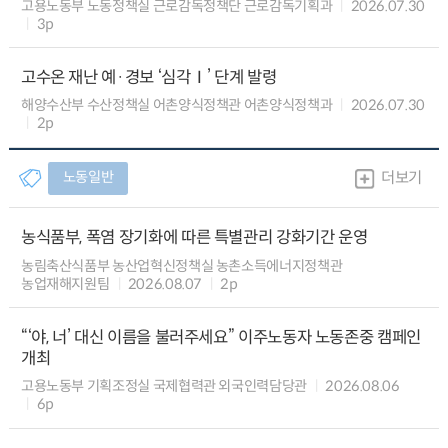
고용노동부 노동정책실 근로감독정책단 근로감독기획과
2026.07.30
3p
고수온 재난 예·경보 ‘심각Ⅰ’ 단계 발령
해양수산부 수산정책실 어촌양식정책관 어촌양식정책과
2026.07.30
2p
노동일반
더보기
농식품부, 폭염 장기화에 따른 특별관리 강화기간 운영
농림축산식품부 농산업혁신정책실 농촌소득에너지정책관
농업재해지원팀
2026.08.07
2p
“‘야, 너’ 대신 이름을 불러주세요” 이주노동자 노동존중 캠페인
개최
고용노동부 기획조정실 국제협력관 외국인력담당관
2026.08.06
6p