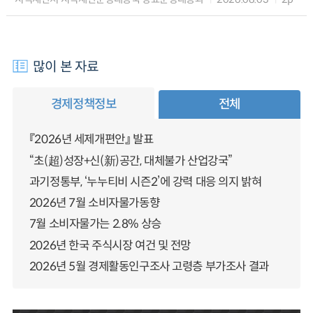
많이 본 자료
경제정책정보
전체
『2026년 세제개편안』 발표
“초(超)성장+신(新)공간, 대체불가 산업강국”
과기정통부, ‘누누티비 시즌2’에 강력 대응 의지 밝혀
2026년 7월 소비자물가동향
7월 소비자물가는 2.8% 상승
2026년 한국 주식시장 여건 및 전망
2026년 5월 경제활동인구조사 고령층 부가조사 결과