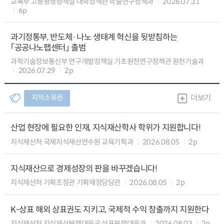
교육부 고등평생정책실 대학정책관 학술연구정책과
2026.07.31
6p
과기정통부, 반도체·나노 생태계 혁신을 뒷받침하는
「공공나노팹센터」 출범
과학기술정보통신부 연구개발정책실 기초원천연구정책관 원천기술과
2026.07.29
2p
지적소유권
더보기
산업 현장에 필요한 인재, 지식재산학사 학위가 지원합니다!
지식재산처 국제지식재산연수원 교육기획과
2026.08.05
2p
지식재산으로 경제성장의 판을 바꾸겠습니다!
지식재산처 기획조정관 기획재정담당관
2026.08.05
2p
K-상표 해외 상표권도 지키고, 국제적 수익 창출까지 지원한다
지식재산처 지식재산분쟁대응국 상표분쟁대응과
2026.08.03
2p