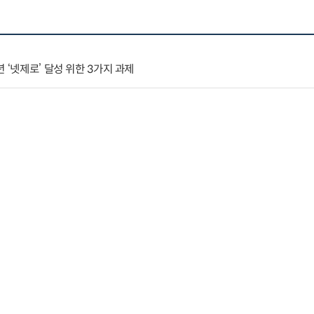
 ‘넷제로’ 달성 위한 3가지 과제
ot Come: Willingness to Participate in Managed EV Charging
: Have They Achieved Anything?
1
2
3
4
5
6
7
8
9
10