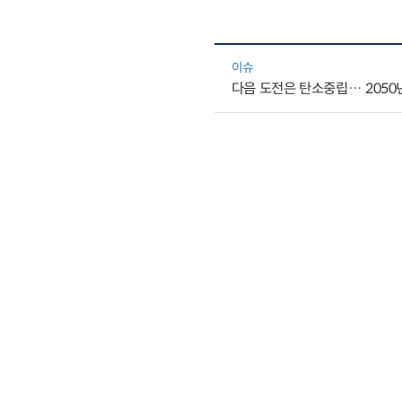
이슈
다음 도전은 탄소중립… 2050년
국외연구자료
If You Build It, They May N
국외연구자료
Corporate Net Zero Targets