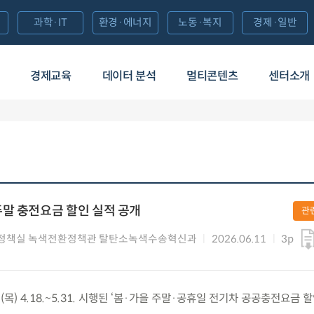
과학·IT
환경·에너지
노동·복지
경제·일반
경제교육
데이터 분석
멀티콘텐츠
센터소개
말 충전요금 할인 실적 공개
관
정책실 녹색전환정책관 탈탄소녹색수송혁신과
2026.06.11
3p
(목) 4.18.~5.31. 시행된 ‘봄·가을 주말·공휴일 전기차 공공충전요금 