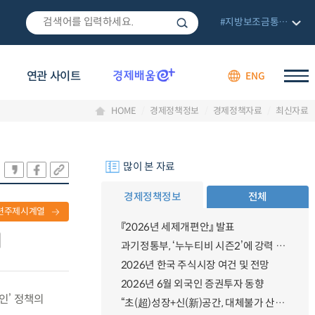
#지방보조금통합관리망
연관 사이트
ENG
HOME
경제정책정보
경제정책자료
최신자료
많이 본 자료
경제정책정보
전체
련주제시계열
『2026년 세제개편안』 발표
과기정통부, ‘누누티비 시즌2’에 강력 대응 의지 밝혀
2026년 한국 주식시장 여건 및 전망
2026년 6월 외국인 증권투자 동향
할인’ 정책의
“초(超)성장+신(新)공간, 대체불가 산업강국”