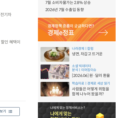
7월 소비자물가는 2.8% 상승
2026년 7월 수출입 동향
 전기차
의 할인 혜택이
나라경제ㅣ칼럼
냉면, 차갑고 뜨거운
소셜 빅데이터
분석ㅣ이머징이슈
[2026.06] 원·달러 환율
학습자료ㅣ경제로 세상 읽기
사람들은 어떻게 위험을
함께 나누어 왔을까?
보기