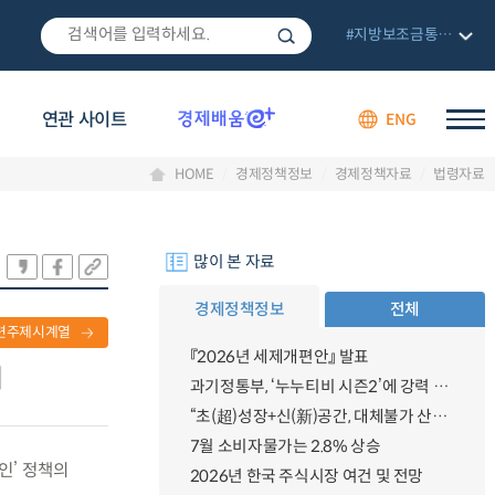
#지방보조금통합관리망
연관 사이트
ENG
HOME
경제정책정보
경제정책자료
법령자료
많이 본 자료
경제정책정보
전체
련주제시계열
『2026년 세제개편안』 발표
과기정통부, ‘누누티비 시즌2’에 강력 대응 의지 밝혀
“초(超)성장+신(新)공간, 대체불가 산업강국”
7월 소비자물가는 2.8% 상승
할인’ 정책의
2026년 한국 주식시장 여건 및 전망