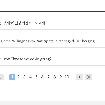
 ‘넷제로’ 달성 위한 3가지 과제
ot Come: Willingness to Participate in Managed EV Charging
: Have They Achieved Anything?
1
2
3
4
5
6
7
8
9
10