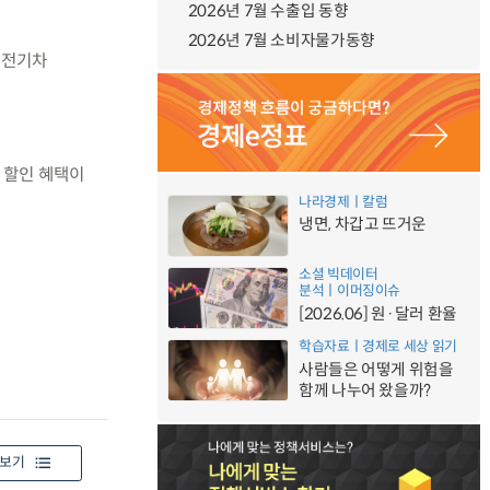
2026년 7월 수출입 동향
2026년 7월 소비자물가동향
 전기차
의 할인 혜택이
나라경제ㅣ칼럼
냉면, 차갑고 뜨거운
소셜 빅데이터
분석ㅣ이머징이슈
[2026.06] 원·달러 환율
학습자료ㅣ경제로 세상 읽기
사람들은 어떻게 위험을
함께 나누어 왔을까?
보기