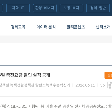
과학·IT
환경·에너지
노동·복지
경제·일반
경제교육
데이터 분석
멀티콘텐츠
센터소개
말 충전요금 할인 실적 공개
관
정책실 녹색전환정책관 탈탄소녹색수송혁신과
2026.06.11
3p
(목) 4.18.~5.31. 시행된 ‘봄·가을 주말·공휴일 전기차 공공충전요금 