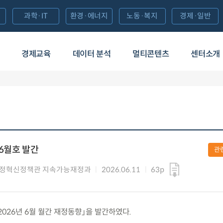
과학·IT
환경·에너지
노동·복지
경제·일반
경제교육
데이터 분석
멀티콘텐츠
센터소개
 6월호 발간
관
재정혁신정책관 지속가능재정과
2026.06.11
63p
 「2026년 6월 월간 재정동향」을 발간하였다.