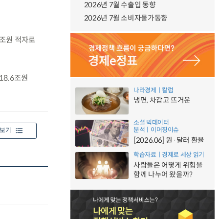
2026년 7월 수출입 동향
2026년 7월 소비자물가동향
6조원 적자로
18.6조원
나라경제ㅣ칼럼
냉면, 차갑고 뜨거운
소셜 빅데이터
분석ㅣ이머징이슈
보기
[2026.06] 원·달러 환율
학습자료ㅣ경제로 세상 읽기
사람들은 어떻게 위험을
함께 나누어 왔을까?