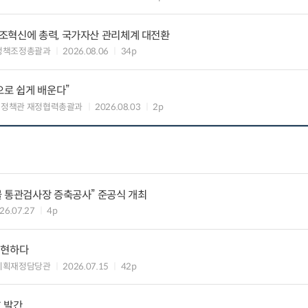
조혁신에 총력, 국가자산 관리체계 대전환
정책조정총괄과
2026.08.06
34p
으로 쉽게 배운다”
여정책관 재정협력총괄과
2026.08.03
2p
물 통관검사장 증축공사” 준공식 개최
26.07.27
4p
실현하다
기획재정담당관
2026.07.15
42p
호 발간