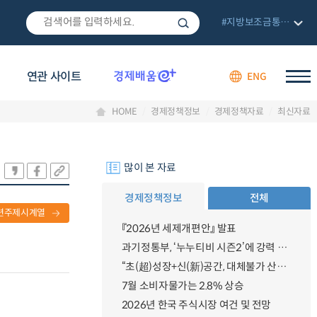
#지방보조금통합관리망
연관 사이트
ENG
HOME
경제정책정보
경제정책자료
최신자료
많이 본 자료
경제정책정보
전체
련주제시계열
『2026년 세제개편안』 발표
과기정통부, ‘누누티비 시즌2’에 강력 대응 의지 밝혀
“초(超)성장+신(新)공간, 대체불가 산업강국”
7월 소비자물가는 2.8% 상승
2026년 한국 주식시장 여건 및 전망