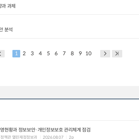
향과 과제
안 분석
1
2
3
4
5
6
7
8
9
10
운영현황과 정보보안·개인정보보호 관리체계 점검
여정책관 열린재정정보과
2026.08.07
2p