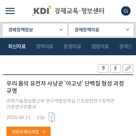
경제정책정보
경제정책자료
최신자료
정책자료
동향자료
법령자료
경제관
우리 몸의 유전자 사냥꾼 ‘아고넛’ 단백질 형성 과정
규명
과학기술정보통신부 연구개발정책실 기초원천연구정책관
기초연구진흥과
2026.06.11
13p
관련주제시계열