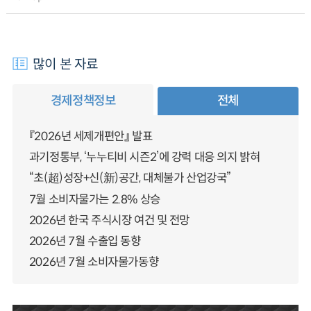
많이 본 자료
경제정책정보
전체
『2026년 세제개편안』 발표
과기정통부, ‘누누티비 시즌2’에 강력 대응 의지 밝혀
“초(超)성장+신(新)공간, 대체불가 산업강국”
7월 소비자물가는 2.8% 상승
2026년 한국 주식시장 여건 및 전망
2026년 7월 수출입 동향
2026년 7월 소비자물가동향