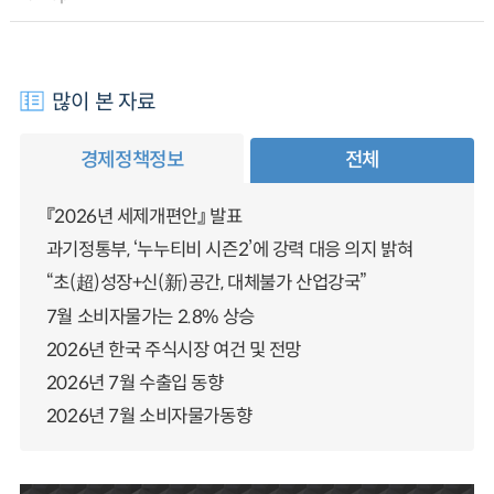
많이 본 자료
경제정책정보
전체
『2026년 세제개편안』 발표
과기정통부, ‘누누티비 시즌2’에 강력 대응 의지 밝혀
“초(超)성장+신(新)공간, 대체불가 산업강국”
7월 소비자물가는 2.8% 상승
2026년 한국 주식시장 여건 및 전망
2026년 7월 수출입 동향
2026년 7월 소비자물가동향