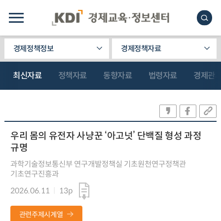
경제정책정보
경제정책자료
최신자료
정책자료
동향자료
법령자료
경제관
우리 몸의 유전자 사냥꾼 ‘아고넛’ 단백질 형성 과정
규명
과학기술정보통신부 연구개발정책실 기초원천연구정책관
기초연구진흥과
2026.06.11
13p
관련주제시계열