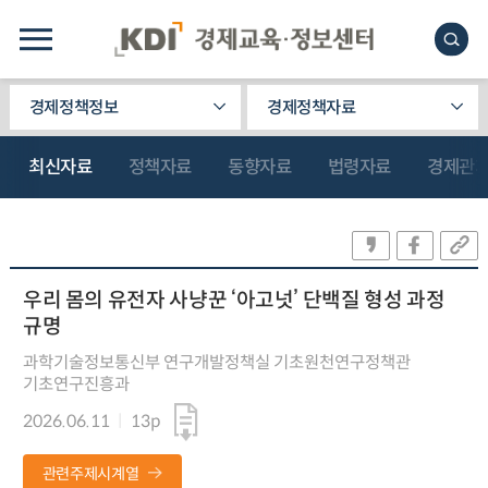
경제정책정보
경제정책자료
최신자료
정책자료
동향자료
법령자료
경제관
우리 몸의 유전자 사냥꾼 ‘아고넛’ 단백질 형성 과정
규명
과학기술정보통신부 연구개발정책실 기초원천연구정책관
기초연구진흥과
2026.06.11
13p
관련주제시계열