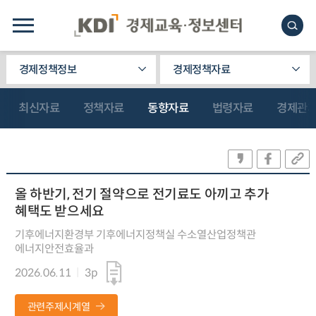
경제정책정보
경제정책자료
최신자료
정책자료
동향자료
법령자료
경제관
올 하반기, 전기 절약으로 전기료도 아끼고 추가
혜택도 받으세요
기후에너지환경부 기후에너지정책실 수소열산업정책관
에너지안전효율과
2026.06.11
3p
관련주제시계열