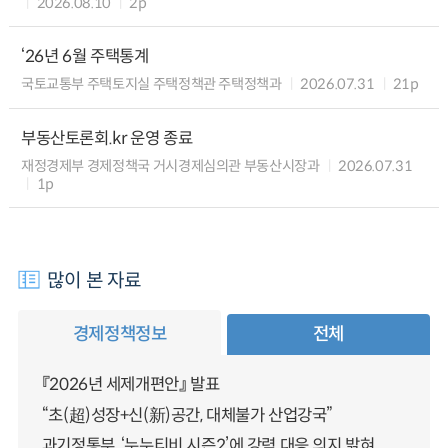
2026.08.10
2p
‘26년 6월 주택통계
국토교통부 주택토지실 주택정책관 주택정책과
2026.07.31
21p
부동산토론회.kr 운영 종료
재정경제부 경제정책국 거시경제심의관 부동산시장과
2026.07.31
1p
많이 본 자료
경제정책정보
전체
『2026년 세제개편안』 발표
“초(超)성장+신(新)공간, 대체불가 산업강국”
과기정통부, ‘누누티비 시즌2’에 강력 대응 의지 밝혀