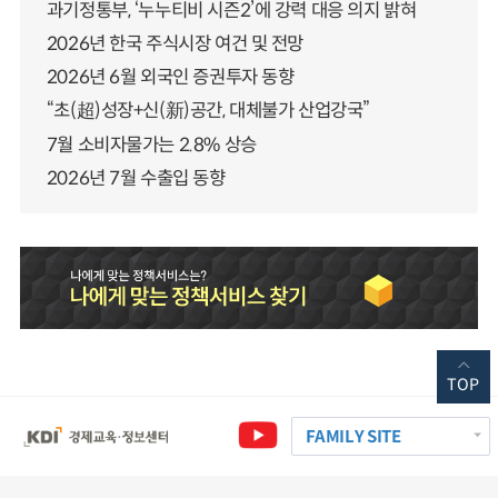
과기정통부, ‘누누티비 시즌2’에 강력 대응 의지 밝혀
2026년 한국 주식시장 여건 및 전망
2026년 6월 외국인 증권투자 동향
“초(超)성장+신(新)공간, 대체불가 산업강국”
7월 소비자물가는 2.8% 상승
2026년 7월 수출입 동향
TOP
FAMILY SITE