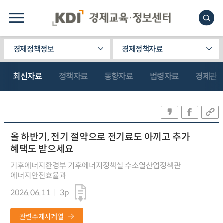
경제정책정보
경제정책자료
최신자료
정책자료
동향자료
법령자료
경제관
올 하반기, 전기 절약으로 전기료도 아끼고 추가
혜택도 받으세요
기후에너지환경부 기후에너지정책실 수소열산업정책관
에너지안전효율과
2026.06.11
3p
관련주제시계열