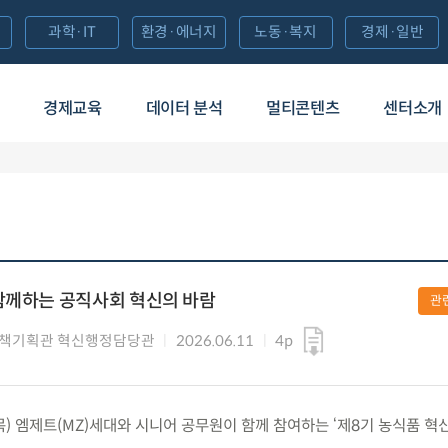
과학·IT
환경·에너지
노동·복지
경제·일반
경제교육
데이터 분석
멀티콘텐츠
센터소개
함께하는 공직사회 혁신의 바람
관
정책기획관 혁신행정담당관
2026.06.11
4p
(목) 엠제트(MZ)세대와 시니어 공무원이 함께 참여하는 ‘제8기 농식품 혁