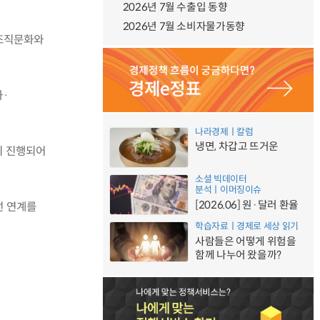
2026년 7월 수출입 동향
2026년 7월 소비자물가동향
 조직문화와
화·
나라경제ㅣ칼럼
냉면, 차갑고 뜨거운
이 진행되어
소셜 빅데이터
분석ㅣ이머징이슈
[2026.06] 원·달러 환율
선 연계를
학습자료ㅣ경제로 세상 읽기
사람들은 어떻게 위험을
함께 나누어 왔을까?