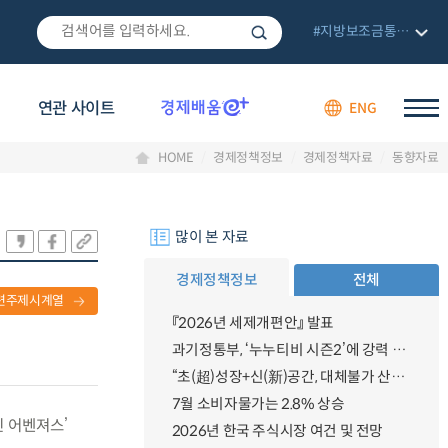
#지방보조금통합관리망
연관 사이트
ENG
HOME
경제정책정보
경제정책자료
동향자료
많이 본 자료
경제정책정보
전체
련주제시계열
『2026년 세제개편안』 발표
과기정통부, ‘누누티비 시즌2’에 강력 대응 의지 밝혀
“초(超)성장+신(新)공간, 대체불가 산업강국”
7월 소비자물가는 2.8% 상승
신 어벤져스’
2026년 한국 주식시장 여건 및 전망