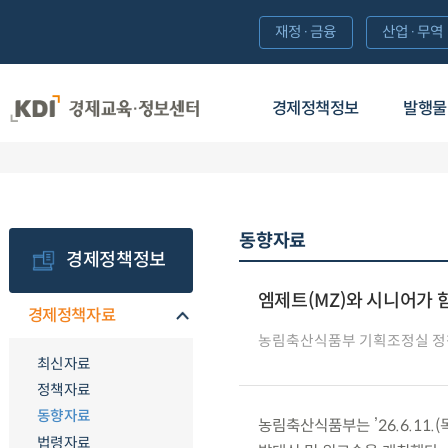
재정·금융
산업·무역
경제정책정보
발행물
동향자료
경제정책정보
엠제트(MZ)와 시니어가 
경제정책자료
농림축산식품부 기획조정실 
최신자료
정책자료
동향자료
농림축산식품부는 ’26.6.11.
법령자료