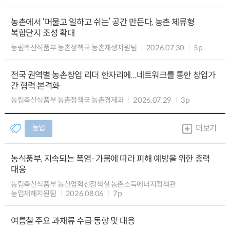
농촌에서 ‘머물고 일하고 쉬는’ 공간 만든다, 농촌 체류형
복합단지 조성 확대
농림축산식품부 농촌정책국 농촌재생지원팀
2026.07.30
5p
전국 권역별 농촌창업 리더 한자리에...네트워크를 통한 창업가
간 협력 본격화
농림축산식품부 농촌정책국 농촌경제과
2026.07.29
3p
농업
더보기
농식품부, 지속되는 폭염·가뭄에 따라 피해 예방을 위한 총력
대응
농림축산식품부 농산업혁신정책실 농촌소득에너지정책관
농업재해지원팀
2026.08.06
7p
여름철 주요 과채류 수급 동향 및 대응