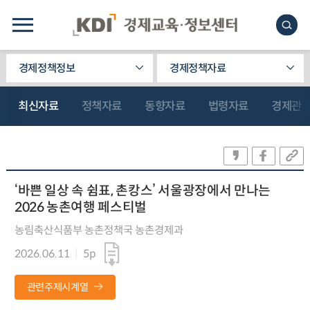
경제정책정보
경제정책자료
최신자료
정책자료
동향자료
법령자료
경제관
‘바쁜 일상 속 쉼표, 촌캉스’ 서울광장에서 만나는
2026 농촌여행 페스티벌
농림축산식품부 농촌정책국 농촌경제과
2026.06.11
5p
관련주제시계열