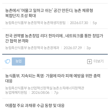
농촌에서 ‘머물고 일하고 쉬는’ 공간 만든다, 농촌 체류형
복합단지 조성 확대
농림축산식품부 농촌정책국 농촌재생지원팀
2026.07.30
5p
전국 권역별 농촌창업 리더 한자리에...네트워크를 통한 창업가
간 협력 본격화
농림축산식품부 농촌정책국 농촌경제과
2026.07.29
3p
농업
더보기
농식품부, 지속되는 폭염·가뭄에 따라 피해 예방을 위한 총력
대응
농림축산식품부 농산업혁신정책실 농촌소득에너지정책관
농업재해지원팀
2026.08.06
7p
여름철 주요 과채류 수급 동향 및 대응