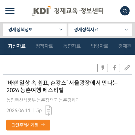
경제정책정보
경제정책자료
최신자료
정책자료
동향자료
법령자료
경제관
‘바쁜 일상 속 쉼표, 촌캉스’ 서울광장에서 만나는
2026 농촌여행 페스티벌
농림축산식품부 농촌정책국 농촌경제과
2026.06.11
5p
관련주제시계열