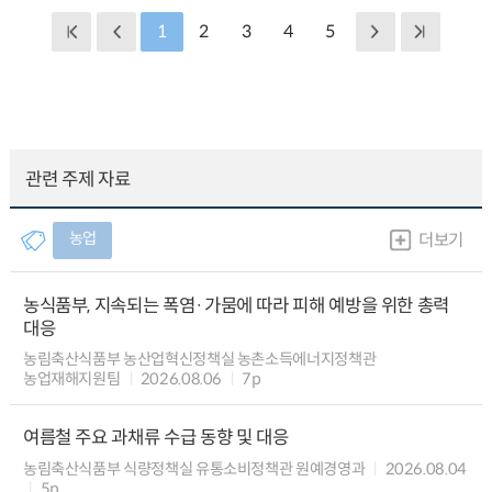
1
2
3
4
5
관련 주제 자료
농업
더보기
농식품부, 지속되는 폭염·가뭄에 따라 피해 예방을 위한 총력
대응
농림축산식품부 농산업혁신정책실 농촌소득에너지정책관
농업재해지원팀
2026.08.06
7p
여름철 주요 과채류 수급 동향 및 대응
농림축산식품부 식량정책실 유통소비정책관 원예경영과
2026.08.04
5p