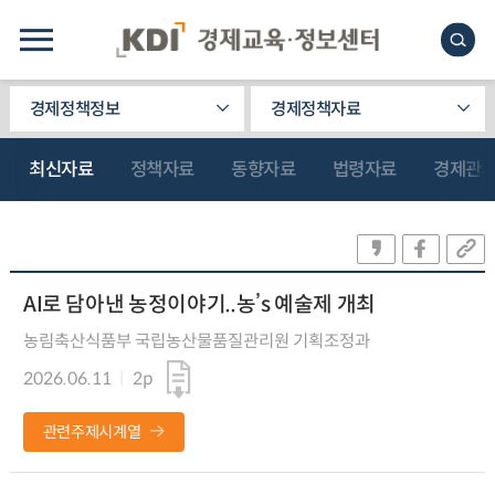
경제정책정보
경제정책자료
최신자료
정책자료
동향자료
법령자료
경제관
AI로 담아낸 농정이야기..농’s 예술제 개최
농림축산식품부 국립농산물품질관리원 기획조정과
2026.06.11
2p
관련주제시계열