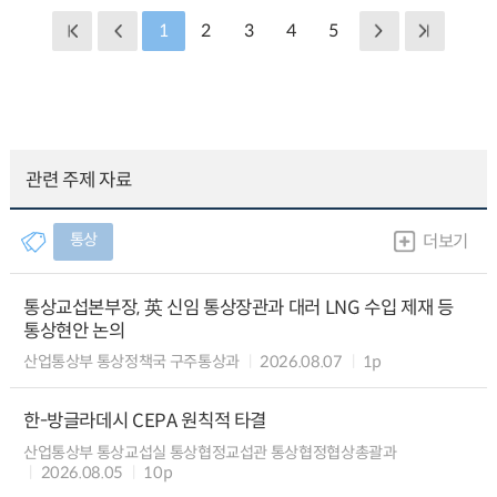
1
2
3
4
5
관련 주제 자료
통상
더보기
통상교섭본부장, 英 신임 통상장관과 대러 LNG 수입 제재 등
통상현안 논의
산업통상부 통상정책국 구주통상과
2026.08.07
1p
한-방글라데시 CEPA 원칙적 타결
산업통상부 통상교섭실 통상협정교섭관 통상협정협상총괄과
2026.08.05
10p