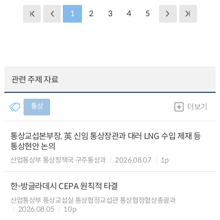
1
2
3
4
5
관련 주제 자료
통상
더보기
통상교섭본부장, 英 신임 통상장관과 대러 LNG 수입 제재 등
통상현안 논의
산업통상부 통상정책국 구주통상과
2026.08.07
1p
한-방글라데시 CEPA 원칙적 타결
산업통상부 통상교섭실 통상협정교섭관 통상협정협상총괄과
2026.08.05
10p