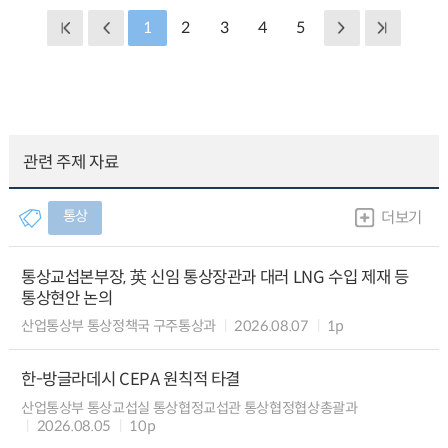
1
2
3
4
5
관련 주제 자료
통상
더보기
통상교섭본부장, 英 신임 통상장관과 대러 LNG 수입 제재 등
통상현안 논의
산업통상부 통상정책국 구주통상과
2026.08.07
1p
한-방글라데시 CEPA 원칙적 타결
산업통상부 통상교섭실 통상협정교섭관 통상협정협상총괄과
2026.08.05
10p