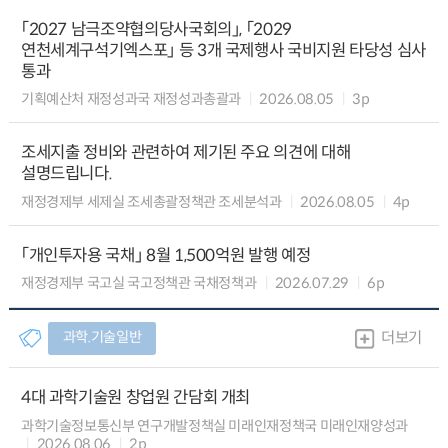
「2027 남극조약협의당사국회의」, 「2029
연천세계구석기엑스포」 등 3개 국제행사 국비지원 타당성 심사
통과
기획예산처 재정성과국 재정성과총괄과
2026.08.05
3p
조세지출 정비와 관련하여 제기된 주요 의견에 대해
설명드립니다.
재정경제부 세제실 조세총괄정책관 조세분석과
2026.08.05
4p
「개인투자용 국채」 8월 1,500억원 발행 예정
재정경제부 국고실 국고정책관 국채정책과
2026.07.29
6p
과학.기술일반
더보기
4대 과학기술원 창업원 간담회 개최
과학기술정보통신부 연구개발정책실 미래인재정책국 미래인재양성과
2026.08.06
2p