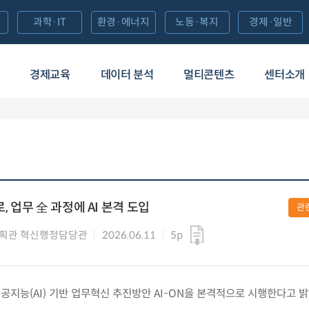
과학·IT
환경·에너지
노동·복지
경제·일반
경제교육
데이터 분석
멀티콘텐츠
센터소개
, 업무 全 과정에 AI 본격 도입
관
획관 혁신행정담당관
2026.06.11
5p
) 인공지능(AI) 기반 업무혁신 추진방안 AI-ON을 본격적으로 시행한다고 밝