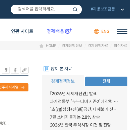
#지방보조금통합관리망
연관 사이트
ENG
HOME
경제정책정보
경제정책자료
최신자료
많이 본 자료
경제정책정보
전체
련주제시계열
『2026년 세제개편안』 발표
과기정통부, ‘누누티비 시즌2’에 강력 대응 의지 밝혀
“초(超)성장+신(新)공간, 대체불가 산업강국”
7월 소비자물가는 2.8% 상승
혔다.
2026년 한국 주식시장 여건 및 전망