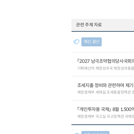
관련 주제 자료
예산.결산
「2027 남극조약협의당사국회의
기획예산처 재정성과국 재정성과총
조세지출 정비와 관련하여 제기
재정경제부 세제실 조세총괄정책관 
「개인투자용 국채」 8월 1,500
재정경제부 국고실 국고정책관 국채