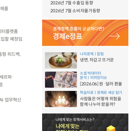
2026년 7월 수출입 동향
과제를
2026년 7월 소비자물가동향
데이터플랫폼
도입할 예정임.
춤형 피드백,
나라경제ㅣ칼럼
냉면, 차갑고 뜨거운
소셜 빅데이터
년셰르파·
분석ㅣ이머징이슈
[2026.06] 원·달러 환율
함.
학습자료ㅣ경제로 세상 읽기
사람들은 어떻게 위험을
AI 업무혁신
함께 나누어 왔을까?