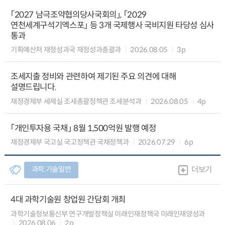
「2027 남극조약협의당사국회의」, 「2029
연천세계구석기엑스포」 등 3개 국제행사 국비지원 타당성 심사
통과
기획예산처 재정성과국 재정성과총괄과
2026.08.05
3p
조세지출 정비와 관련하여 제기된 주요 의견에 대해
설명드립니다.
재정경제부 세제실 조세총괄정책관 조세분석과
2026.08.05
4p
「개인투자용 국채」 8월 1,500억원 발행 예정
재정경제부 국고실 국고정책관 국채정책과
2026.07.29
6p
과학.기술일반
더보기
4대 과학기술원 창업원 간담회 개최
과학기술정보통신부 연구개발정책실 미래인재정책국 미래인재양성과
2026.08.06
2p