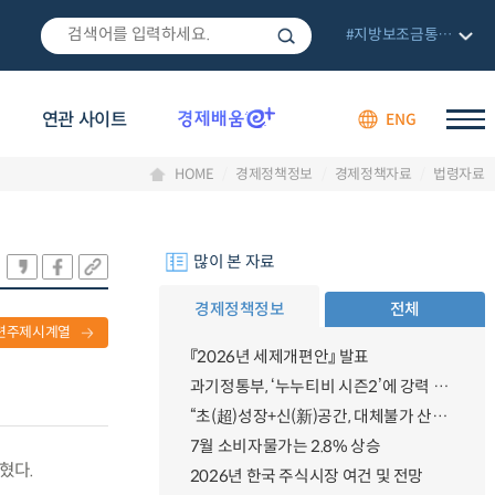
#지방보조금통합관리망
연관 사이트
ENG
HOME
경제정책정보
경제정책자료
법령자료
많이 본 자료
경제정책정보
전체
련주제시계열
『2026년 세제개편안』 발표
과기정통부, ‘누누티비 시즌2’에 강력 대응 의지 밝혀
“초(超)성장+신(新)공간, 대체불가 산업강국”
7월 소비자물가는 2.8% 상승
혔다.
2026년 한국 주식시장 여건 및 전망