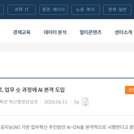
과학·IT
환경·에너지
노동·복지
경제·일반
경제교육
데이터 분석
멀티콘텐츠
센터소개
, 업무 全 과정에 AI 본격 도입
관
획관 혁신행정담당관
2026.06.11
5p
) 인공지능(AI) 기반 업무혁신 추진방안 AI-ON을 본격적으로 시행한다고 밝