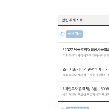
관련 주제 자료
예산.결산
「2027 남극조약협의당사국회의
기획예산처 재정성과국 재정성과총
조세지출 정비와 관련하여 제기
재정경제부 세제실 조세총괄정책관 
「개인투자용 국채」 8월 1,500
재정경제부 국고실 국고정책관 국채