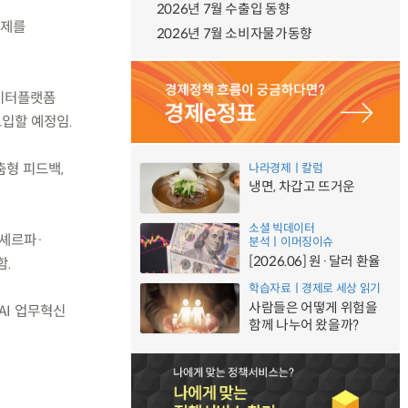
2026년 7월 수출입 동향
과제를
2026년 7월 소비자물가동향
데이터플랫폼
도입할 예정임.
춤형 피드백,
나라경제ㅣ칼럼
냉면, 차갑고 뜨거운
소셜 빅데이터
년셰르파·
분석ㅣ이머징이슈
[2026.06] 원·달러 환율
함.
학습자료ㅣ경제로 세상 읽기
사람들은 어떻게 위험을
AI 업무혁신
함께 나누어 왔을까?