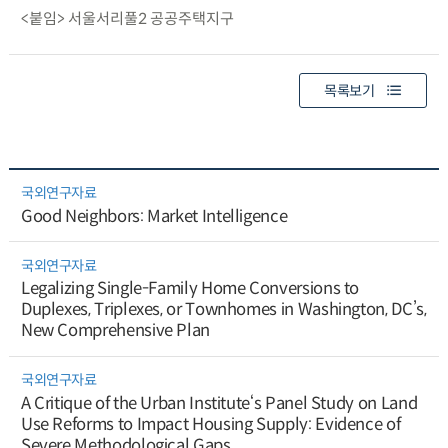
<붙임> 서울서리풀2 공공주택지구
목록보기
국외연구자료
Good Neighbors: Market Intelligence
국외연구자료
Legalizing Single-Family Home Conversions to
Duplexes, Triplexes, or Townhomes in Washington, DC’s,
New Comprehensive Plan
국외연구자료
A Critique of the Urban Institute‘s Panel Study on Land
Use Reforms to Impact Housing Supply: Evidence of
Severe Methodological Gaps