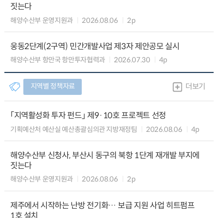
짓는다
해양수산부 운영지원과
2026.08.06
2p
웅동2단계(2구역) 민간개발사업 제3자 제안공모 실시
해양수산부 항만국 항만투자협력과
2026.07.30
4p
지역별 정책자료
더보기
「지역활성화 투자 펀드」 제9·10호 프로젝트 선정
기획예산처 예산실 예산총괄심의관 지방재정팀
2026.08.06
4p
해양수산부 신청사, 부산시 동구의 북항 1단계 재개발 부지에
짓는다
해양수산부 운영지원과
2026.08.06
2p
제주에서 시작하는 난방 전기화… 보급 지원 사업 히트펌프
1호 설치