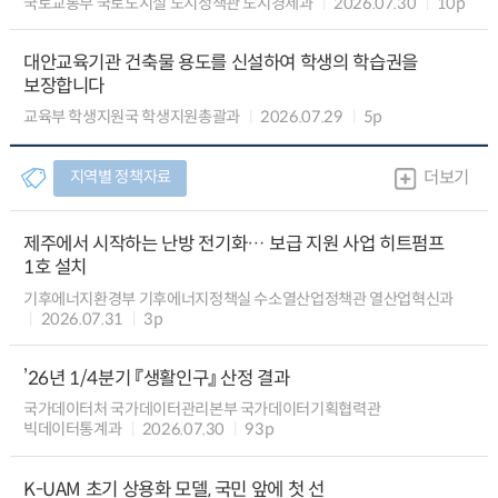
국토교통부 국토도시실 도시정책관 도시경제과
2026.07.30
10p
대안교육기관 건축물 용도를 신설하여 학생의 학습권을
보장합니다
교육부 학생지원국 학생지원총괄과
2026.07.29
5p
지역별 정책자료
더보기
제주에서 시작하는 난방 전기화… 보급 지원 사업 히트펌프
1호 설치
기후에너지환경부 기후에너지정책실 수소열산업정책관 열산업혁신과
2026.07.31
3p
’26년 1/4분기 『생활인구』 산정 결과
국가데이터처 국가데이터관리본부 국가데이터기획협력관
빅데이터통계과
2026.07.30
93p
K-UAM 초기 상용화 모델, 국민 앞에 첫 선