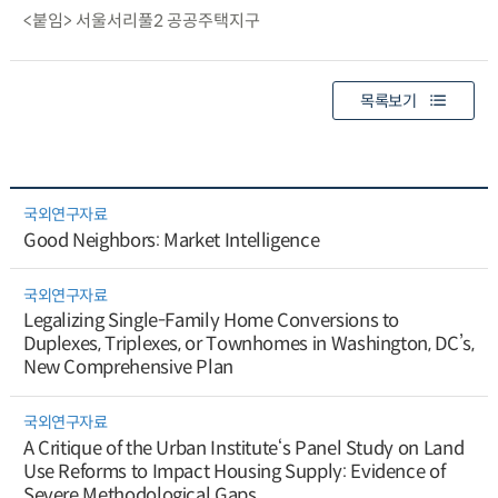
<붙임> 서울서리풀2 공공주택지구
목록보기
국외연구자료
Good Neighbors: Market Intelligence
국외연구자료
Legalizing Single-Family Home Conversions to
Duplexes, Triplexes, or Townhomes in Washington, DC’s,
New Comprehensive Plan
국외연구자료
A Critique of the Urban Institute‘s Panel Study on Land
Use Reforms to Impact Housing Supply: Evidence of
Severe Methodological Gaps