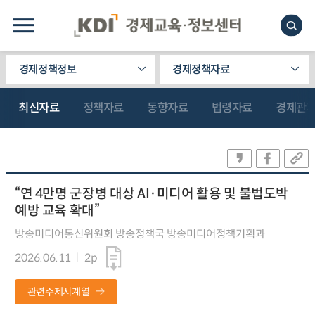
경제정책정보
경제정책자료
최신자료
정책자료
동향자료
법령자료
경제관
“연 4만명 군장병 대상 AI·미디어 활용 및 불법도박
예방 교육 확대”
방송미디어통신위원회 방송정책국 방송미디어정책기획과
2026.06.11
2p
관련주제시계열