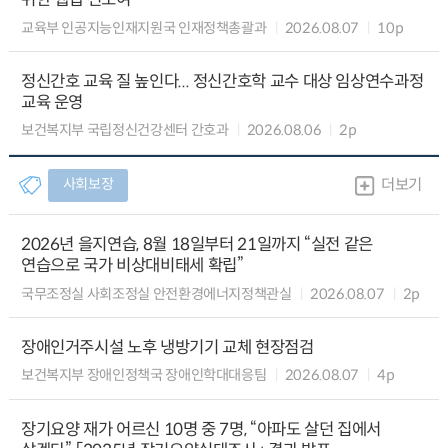
교육부 인공지능인재지원국 인재정책총괄과
2026.08.07
10p
정신간호 교육 질 높인다... 정신간호학 교수 대상 임상연수과정
교육 운영
보건복지부 국립정신건강센터 간호과
2026.08.06
2p
사회보장
더보기
2026년 을지연습, 8월 18일부터 21일까지 “실전 같은
연습으로 국가 비상대비태세 확립”
국무조정실 사회조정실 안전환경에너지정책관실
2026.08.07
2p
장애인거주시설 노후 냉방기기 교체 현장점검
보건복지부 장애인정책국 장애인학대대응팀
2026.08.07
4p
장기요양 재가 어르신 10명 중 7명, “아파도 살던 집에서