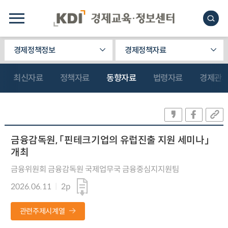
경제정책정보
경제정책자료
최신자료
정책자료
동향자료
법령자료
경제관
금융감독원, 「핀테크기업의 유럽진출 지원 세미나」
개최
금융위원회 금융감독원 국제업무국 금융중심지지원팀
2026.06.11
2p
관련주제시계열