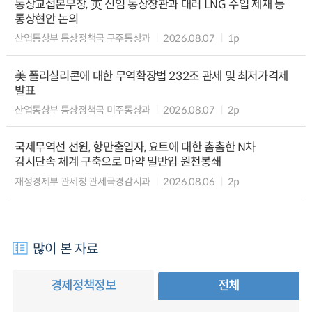
통상교섭본부장, 英 신임 통상장관과 대러 LNG 수입 제재 등
통상현안 논의
산업통상부 통상정책국 구주통상과
2026.08.07
1p
美 폴리실리콘에 대한 무역확장법 232조 관세 및 최저가격제
발표
산업통상부 통상정책국 미주통상과
2026.08.07
2p
국제무역선 선원, 항만출입자, 요트에 대한 촘촘한 N차
감시단속 체계 구축으로 마약 밀반입 원천봉쇄
재정경제부 관세청 관세국경감시과
2026.08.06
2p
많이 본 자료
경제정책정보
전체