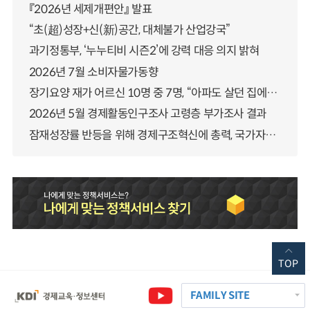
『2026년 세제개편안』 발표
“초(超)성장+신(新)공간, 대체불가 산업강국”
과기정통부, ‘누누티비 시즌2’에 강력 대응 의지 밝혀
2026년 7월 소비자물가동향
장기요양 재가 어르신 10명 중 7명, “아파도 살던 집에서 살겠다” 「2025년 장기요양실태조사」 결과 발표
2026년 5월 경제활동인구조사 고령층 부가조사 결과
잠재성장률 반등을 위해 경제구조혁신에 총력, 국가자산 관리체계 대전환
TOP
FAMILY SITE