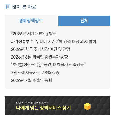
많이 본 자료
경제정책정보
전체
『2026년 세제개편안』 발표
과기정통부, ‘누누티비 시즌2’에 강력 대응 의지 밝혀
2026년 한국 주식시장 여건 및 전망
2026년 6월 외국인 증권투자 동향
“초(超)성장+신(新)공간, 대체불가 산업강국”
7월 소비자물가는 2.8% 상승
2026년 7월 수출입 동향