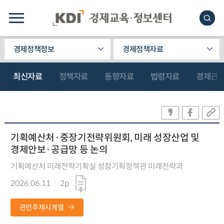
경제정책정보
경제정책자료
최신자료
정책자료
동향자료
법령자료
경제관
기획예산처·중장기전략위원회, 미래 성장산업 및
경제안보·공급망 등 논의
기획예산처 미래전략기획실 성장기획정책관 미래전략과
2026.06.11
2p
관련주제시계열