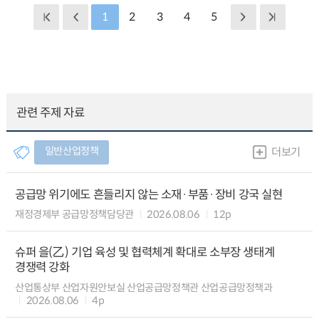
1
2
3
4
5
관련 주제 자료
일반산업정책
더보기
공급망 위기에도 흔들리지 않는 소재·부품·장비 강국 실현
재정경제부 공급망정책담당관
2026.08.06
12p
슈퍼 을(乙) 기업 육성 및 협력체계 확대로 소부장 생태계
경쟁력 강화
산업통상부 산업자원안보실 산업공급망정책관 산업공급망정책과
2026.08.06
4p