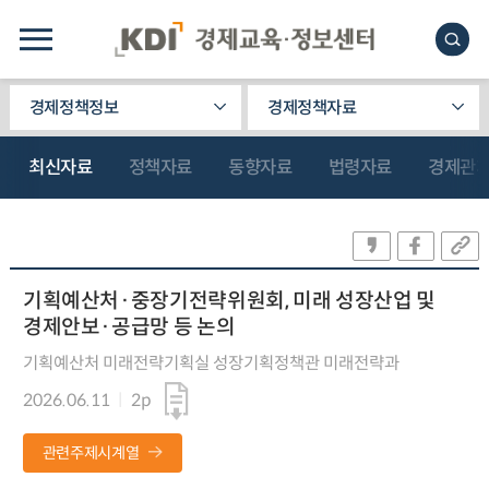
경제정책정보
경제정책자료
최신자료
정책자료
동향자료
법령자료
경제관
기획예산처·중장기전략위원회, 미래 성장산업 및
경제안보·공급망 등 논의
기획예산처 미래전략기획실 성장기획정책관 미래전략과
2026.06.11
2p
관련주제시계열