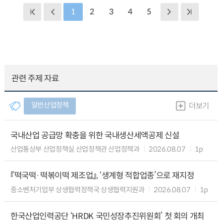
1
2
3
4
5
관련 주제 자료
일반산업정책
더보기
국내산업 공급망 확충을 위한 국내생산세액공제 신설
산업통상부 산업정책실 산업정책관 산업정책과
2026.08.07
1p
『떡국떡·떡볶이떡 제조업』, ‘생계형 적합업종’으로 재지정
중소벤처기업부 상생협력정책국 상생협력지원과
2026.08.07
1p
한국산업인력공단 ‘HRDK 국민성장추진위원회’ 첫 회의 개최