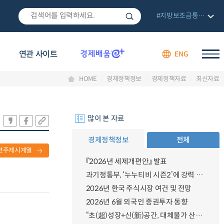
#지방보조금통합관리망
연관 사이트
ENG
HOME
경제정책정보
경제정책자료
최신자료
많이 본 자료
경제정책정보
전체
련주제시계열
『2026년 세제개편안』 발표
과기정통부, ‘누누티비 시즌2’에 강력 대응 의지 밝혀
2026년 한국 주식시장 여건 및 전망
2026년 6월 외국인 증권투자 동향
“초(超)성장+신(新)공간, 대체불가 산업강국”