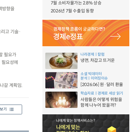
7월 소비자물가는 2.8% 상승
정책방향을
2026년 7월 수출입 동향
그리고 기술·
할 필요가
나라경제ㅣ칼럼
냉면, 차갑고 뜨거운
립 필요성에
소셜 빅데이터
분석ㅣ이머징이슈
[2026.06] 원·달러 환율
나갈 계획임.
학습자료ㅣ경제로 세상 읽기
사람들은 어떻게 위험을
함께 나누어 왔을까?
보기