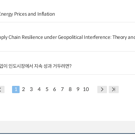
nergy Prices and Inflation
ply Chain Resilience under Geopolitical Interference: Theory and
기업이 인도시장에서 지속 성과 거두려면?
1
2
3
4
5
6
7
8
9
10