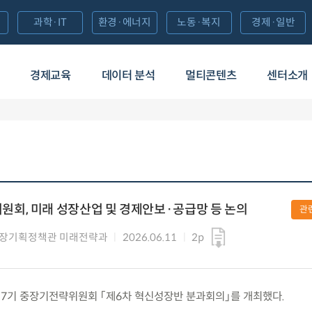
과학·IT
환경·에너지
노동·복지
경제·일반
경제교육
데이터 분석
멀티콘텐츠
센터소개
회, 미래 성장산업 및 경제안보·공급망 등 논의
관
성장기획정책관 미래전략과
2026.06.11
2p
목) 제7기 중장기전략위원회 「제6차 혁신성장반 분과회의」를 개최했다.