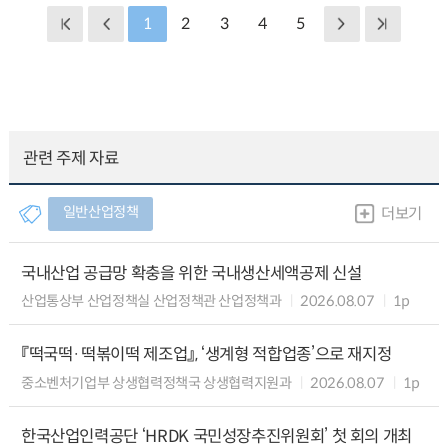
1
2
3
4
5
관련 주제 자료
일반산업정책
더보기
국내산업 공급망 확충을 위한 국내생산세액공제 신설
산업통상부 산업정책실 산업정책관 산업정책과
2026.08.07
1p
『떡국떡·떡볶이떡 제조업』, ‘생계형 적합업종’으로 재지정
중소벤처기업부 상생협력정책국 상생협력지원과
2026.08.07
1p
한국산업인력공단 ‘HRDK 국민성장추진위원회’ 첫 회의 개최