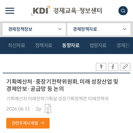
경제정책정보
경제정책자료
최신자료
정책자료
동향자료
법령자료
경제관
기획예산처·중장기전략위원회, 미래 성장산업 및
경제안보·공급망 등 논의
기획예산처 미래전략기획실 성장기획정책관 미래전략과
2026.06.11
2p
관련주제시계열