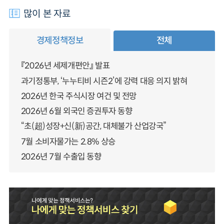
많이 본 자료
경제정책정보
전체
『2026년 세제개편안』 발표
과기정통부, ‘누누티비 시즌2’에 강력 대응 의지 밝혀
2026년 한국 주식시장 여건 및 전망
2026년 6월 외국인 증권투자 동향
“초(超)성장+신(新)공간, 대체불가 산업강국”
7월 소비자물가는 2.8% 상승
2026년 7월 수출입 동향