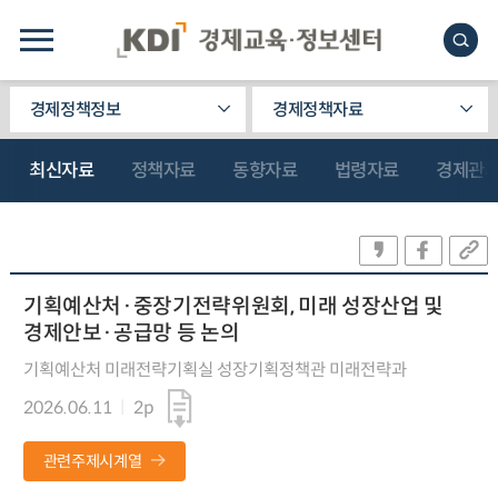
경제정책정보
경제정책자료
최신자료
정책자료
동향자료
법령자료
경제관
기획예산처·중장기전략위원회, 미래 성장산업 및
경제안보·공급망 등 논의
기획예산처 미래전략기획실 성장기획정책관 미래전략과
2026.06.11
2p
관련주제시계열