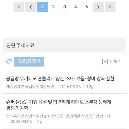
1
2
3
4
5
관련 주제 자료
일반산업정책
더보기
공급망 위기에도 흔들리지 않는 소재·부품·장비 강국 실현
재정경제부 공급망정책담당관
2026.08.06
12p
슈퍼 을(乙) 기업 육성 및 협력체계 확대로 소부장 생태계
경쟁력 강화
산업통상부 산업자원안보실 산업공급망정책관 산업공급망정책과
2026.08.06
4p