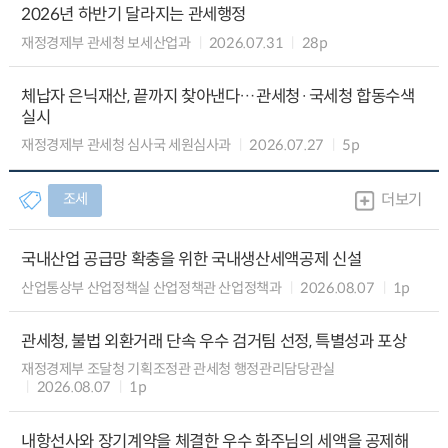
2026년 하반기 달라지는 관세행정
재정경제부 관세청 보세산업과
2026.07.31
28p
체납자 은닉재산, 끝까지 찾아낸다…관세청·국세청 합동수색
실시
재정경제부 관세청 심사국 세원심사과
2026.07.27
5p
조세
더보기
국내산업 공급망 확충을 위한 국내생산세액공제 신설
산업통상부 산업정책실 산업정책관 산업정책과
2026.08.07
1p
관세청, 불법 외환거래 단속 우수 검거팀 선정, 특별성과 포상
재정경제부 조달청 기획조정관 관세청 행정관리담당관실
2026.08.07
1p
내항선사와 장기계약을 체결한 우수 화주님의 세액을 공제해