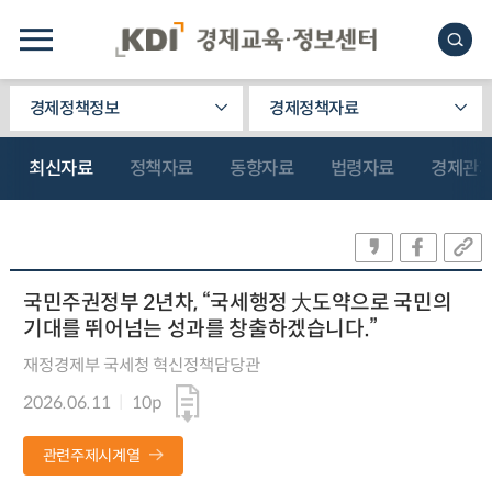
경제정책정보
경제정책자료
최신자료
정책자료
동향자료
법령자료
경제관
국민주권정부 2년차, “국세행정 大도약으로 국민의
기대를 뛰어넘는 성과를 창출하겠습니다.”
재정경제부 국세청 혁신정책담당관
2026.06.11
10p
관련주제시계열