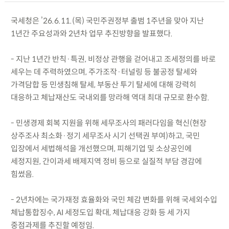
국세청은 ’26.6.11.(목) 국민주권정부 출범 1주년을 맞아 지난
1년간 주요성과와 2년차 업무 추진방향을 발표했다.
- 지난 1년간 반칙·특권, 비정상 관행을 걷어내고 조세정의를 바로
세우는 데 주력하였으며, 주가조작·터널링 등 불공정 탈세와
가격담합 등 민생침해 탈세, 부동산 투기 탈세에 대해 강력히
대응하고 체납재산도 국내외를 망라해 역대 최대 규모로 환수함.
- 민생경제 회복 지원을 위해 세무조사의 패러다임을 혁신(현장
상주조사 최소화·정기 세무조사 시기 선택권 부여)하고, 국민
입장에서 세법해석을 개선했으며, 피해기업 및 소상공인에
세정지원, 간이과세 배제지역 정비 등으로 실질적 부담 경감에
힘썼음.
- 2년차에는 국가재정 효율화와 국민 체감 변화를 위해 국세외수입
체납통합징수, AI 세정도입 확대, 체납대응 강화 등 세 가지
중점과제를 추진할 예정임.