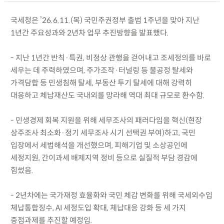
국세청은 ’26.6.11.(목) 국민주권정부 출범 1주년을 맞아 지난
1년간 주요성과와 2년차 업무 추진방향을 발표했다.
- 지난 1년간 반칙·특권, 비정상 관행을 걷어내고 조세정의를 바로
세우는 데 주력하였으며, 주가조작·터널링 등 불공정 탈세와
가격담합 등 민생침해 탈세, 부동산 투기 탈세에 대해 강력히
대응하고 체납재산도 국내외를 망라해 역대 최대 규모로 환수함.
- 민생경제 회복 지원을 위해 세무조사의 패러다임을 혁신(현장
상주조사 최소화·정기 세무조사 시기 선택권 부여)하고, 국민
입장에서 세법해석을 개선했으며, 피해기업 및 소상공인에
세정지원, 간이과세 배제지역 정비 등으로 실질적 부담 경감에
힘썼음.
- 2년차에는 국가재정 효율화와 국민 체감 변화를 위해 국세외수입
체납통합징수, AI 세정도입 확대, 체납대응 강화 등 세 가지
중점과제를 추진할 예정임.