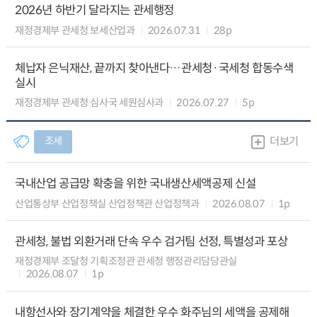
2026년 하반기 달라지는 관세행정
재정경제부 관세청 보세산업과
2026.07.31
28p
체납자 은닉재산, 끝까지 찾아낸다…관세청·국세청 합동수색
실시
재정경제부 관세청 심사국 세원심사과
2026.07.27
5p
조세
더보기
국내산업 공급망 확충을 위한 국내생산세액공제 신설
산업통상부 산업정책실 산업정책관 산업정책과
2026.08.07
1p
관세청, 불법 외환거래 단속 우수 검거팀 선정, 특별성과 포상
재정경제부 조달청 기획조정관 관세청 행정관리담당관실
2026.08.07
1p
내항선사와 장기계약을 체결한 우수 화주님의 세액을 공제해