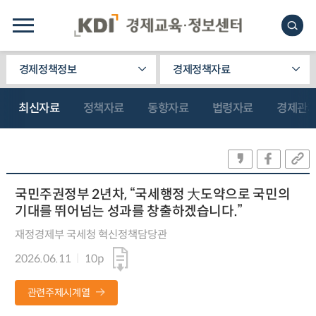
경제정책정보
경제정책자료
최신자료
정책자료
동향자료
법령자료
경제관
국민주권정부 2년차, “국세행정 大도약으로 국민의
기대를 뛰어넘는 성과를 창출하겠습니다.”
재정경제부 국세청 혁신정책담당관
2026.06.11
10p
관련주제시계열