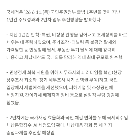
국세청은 ’26.6.11.(목) 국민주권정부 출범 1주년을 맞아 지난
1년간 주요성과와 2년차 업무 추진방향을 발표했다.
- 지난 1년간 반칙·특권, 비정상 관행을 걷어내고 조세정의를 바로
세우는 데 주력하였으며, 주가조작·터널링 등 불공정 탈세와
가격담합 등 민생침해 탈세, 부동산 투기 탈세에 대해 강력히
대응하고 체납재산도 국내외를 망라해 역대 최대 규모로 환수함.
- 민생경제 회복 지원을 위해 세무조사의 패러다임을 혁신(현장
상주조사 최소화·정기 세무조사 시기 선택권 부여)하고, 국민
입장에서 세법해석을 개선했으며, 피해기업 및 소상공인에
세정지원, 간이과세 배제지역 정비 등으로 실질적 부담 경감에
힘썼음.
- 2년차에는 국가재정 효율화와 국민 체감 변화를 위해 국세외수입
체납통합징수, AI 세정도입 확대, 체납대응 강화 등 세 가지
중점과제를 추진할 예정임.