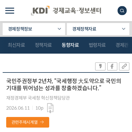
경제정책정보
경제정책자료
최신자료
정책자료
동향자료
법령자료
경제관
국민주권정부 2년차, “국세행정 大도약으로 국민의
기대를 뛰어넘는 성과를 창출하겠습니다.”
재정경제부 국세청 혁신정책담당관
2026.06.11
10p
관련주제시계열