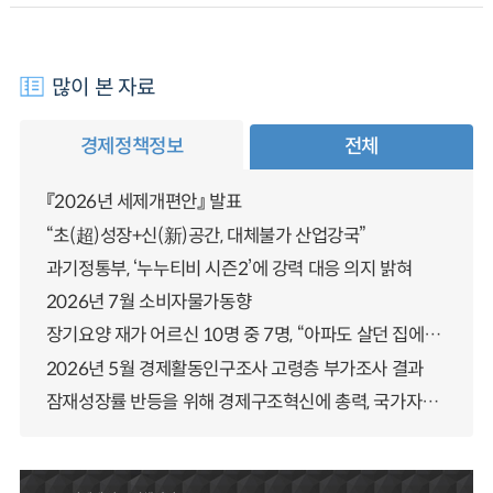
많이 본 자료
경제정책정보
전체
『2026년 세제개편안』 발표
“초(超)성장+신(新)공간, 대체불가 산업강국”
과기정통부, ‘누누티비 시즌2’에 강력 대응 의지 밝혀
2026년 7월 소비자물가동향
장기요양 재가 어르신 10명 중 7명, “아파도 살던 집에서 살겠다” 「2025년 장기요양실태조사」 결과 발표
2026년 5월 경제활동인구조사 고령층 부가조사 결과
잠재성장률 반등을 위해 경제구조혁신에 총력, 국가자산 관리체계 대전환