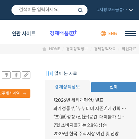
#지방보조금통합관리망
연관 사이트
ENG
HOME
경제정책정보
경제정책자료
최신자료
많이 본 자료
경제정책정보
전체
련주제시계열
『2026년 세제개편안』 발표
과기정통부, ‘누누티비 시즌2’에 강력 대응 의지 밝혀
“초(超)성장+신(新)공간, 대체불가 산업강국”
7월 소비자물가는 2.8% 상승
2026년 한국 주식시장 여건 및 전망