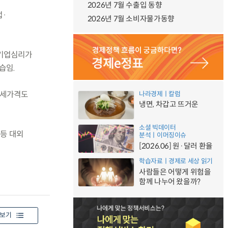
2026년 7월 수출입 동향
업·
2026년 7월 소비자물가동향
 기업심리가
습임.
 전세가격도
나라경제ㅣ칼럼
냉면, 차갑고 뜨거운
소셜 빅데이터
 등 대외
분석ㅣ이머징이슈
[2026.06] 원·달러 환율
학습자료ㅣ경제로 세상 읽기
사람들은 어떻게 위험을
함께 나누어 왔을까?
보기