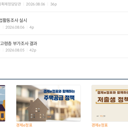
기획재정담당관
2026.08.06
36p
기업활동조사 실시
과
2026.08.06
4p
 고령층 부가조사 결과
과
2026.08.05
42p
경제e정표
경제e정표