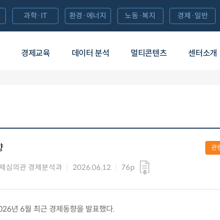
과학·IT
환경·에너지
노동·복지
경제·일반
경제교육
데이터 분석
멀티콘텐츠
센터소개
향
관
제심의관 경제분석과
2026.06.12
76p
 2026년 6월 최근 경제동향을 발표했다.