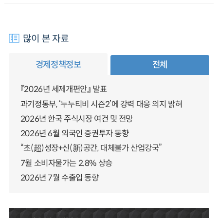
많이 본 자료
경제정책정보
전체
『2026년 세제개편안』 발표
과기정통부, ‘누누티비 시즌2’에 강력 대응 의지 밝혀
2026년 한국 주식시장 여건 및 전망
2026년 6월 외국인 증권투자 동향
“초(超)성장+신(新)공간, 대체불가 산업강국”
7월 소비자물가는 2.8% 상승
2026년 7월 수출입 동향